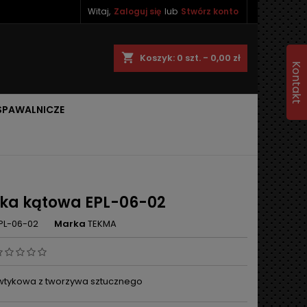
Witaj,
Zaloguj się
lub
Stwórz konto
shopping_cart
Koszyk:
0
szt. - 0,00 zł
Kontakt
 SPAWALNICZE
zka kątowa EPL-06-02
PL-06-02
Marka
TEKMA
wtykowa z tworzywa sztucznego