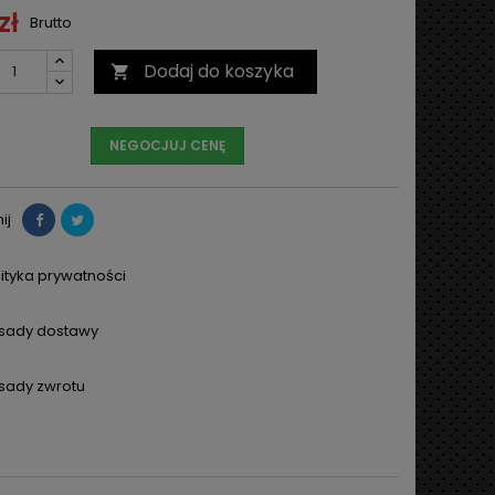
zł
Brutto
Dodaj do koszyka

NEGOCJUJ CENĘ
ij
lityka prywatności
sady dostawy
sady zwrotu