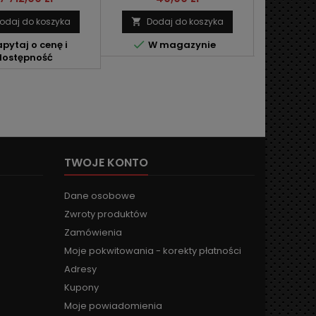
odaj do koszyka
Dodaj do koszyka
Dod




pytaj o cenę i
W magazynie
W 
dostępność
TWOJE KONTO
Dane osobowe
Zwroty produktów
Zamówienia
Moje pokwitowania - korekty płatności
Adresy
Kupony
Moje powiadomienia