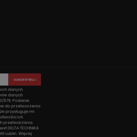
oich danych
onie danych
6/679. Podanie
ne do przetworzenia
że przysługuje mi
liwości ich
h przetwarzania.
est DELTA TECHNIKA
46 Lublin. Więcej