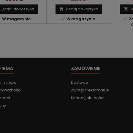
Dodaj do koszyka
Dodaj do koszyka
D





W magazynie
W magazynie
Za
FIRMA
ZAMÓWIENIE
n sklepu
Dostawa
prywatności
Zwroty i reklamacje
z nami
Metody płatności
ony