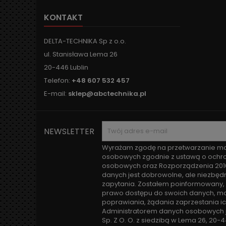
KONTAKT
DELTA-TECHNIKA Sp z o.o.
ul. Stanisława Lema 26
20-446 Lublin
Telefon:
+48 607 532 457
E-mail:
sklep@abctechnika.pl
NEWSLETTER
Wyrażam zgodę na przetwarzanie m
osobowych zgodnie z ustawą o ochr
osobowych oraz Rozporządzenia 201
danych jest dobrowolne, ale niezbęd
zapytania. Zostałem poinformowany, 
prawo dostępu do swoich danych, moż
poprawiania, żądania zaprzestania ic
Administratorem danych osobowych j
Sp. Z O. O. z siedzibą w Lema 26, 20-4