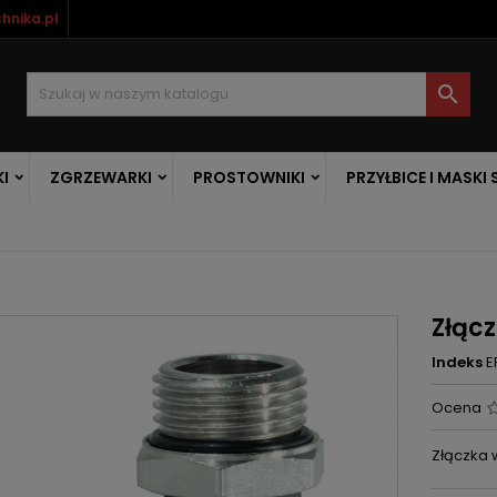
hnika.pl

I
ZGRZEWARKI
PROSTOWNIKI
PRZYŁBICE I MASKI
Złąc
Indeks
E
Ocena
Złączka 