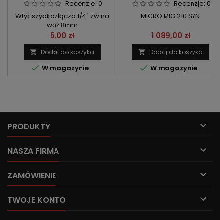
8MM
MIG/TIG/MMA
Recenzje:
0
Recenzje:
0
Wtyk szybkozłącza 1/4" zw na
MICRO MIG 210 SYN
wąż 8mm
Cena
Cena
5,00 zł
1 089,00 zł
Dodaj do koszyka
Dodaj do koszyka




W magazynie
W magazynie

PRODUKTY

NASZA FIRMA

ZAMÓWIENIE

TWOJE KONTO